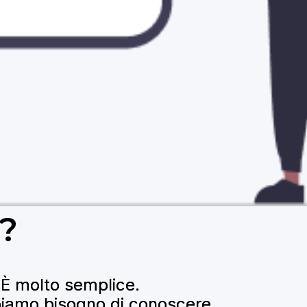
?
. È molto semplice.
bbiamo bisogno di conoscere