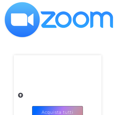
Ti interessano tutti?
Clicca sul link di seguito per scoprire di più!
Acquista tutti