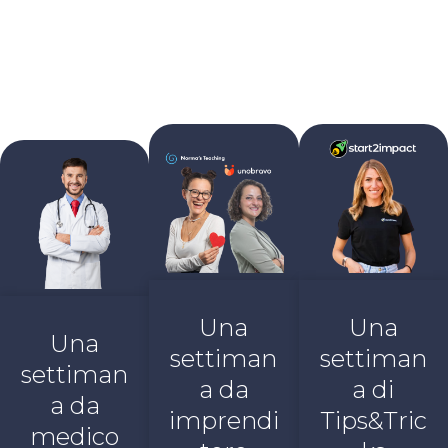
aiuteranno ad acquisire le conoscenze
fondamentali delle discipline che più ti
appassionano!
Una
Una
Una
settiman
settiman
settiman
a da
a di
a da
imprendi
Tips&Tric
medico